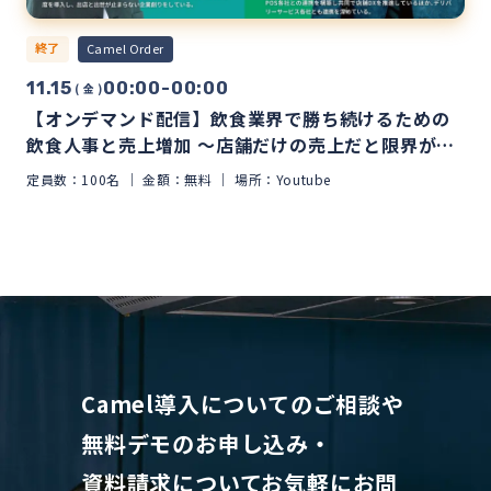
終了
Camel Order
11.15
00:00-00:00
( 金 )
【オンデマンド配信】飲食業界で勝ち続けるための
飲食人事と売上増加 ～店舗だけの売上だと限界がき
ていませんか？～
定員数：100名
金額：無料
場所：Youtube
Camel導入についてのご相談や
無料デモのお申し込み・
資料請求について
お気軽にお問