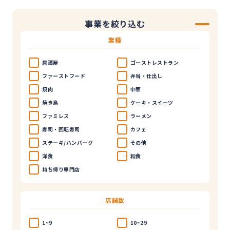
事業を絞り込む
業種
居酒屋
ゴーストレストラン
ファーストフード
弁当・仕出し
焼肉
中華
焼き鳥
ケーキ・スイーツ
ファミレス
ラーメン
寿司・回転寿司
カフェ
ステーキ/ハンバーグ
その他
洋食
和食
持ち帰り専門店
店舗数
1~9
10~29