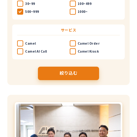
30~99
100~499
500~999
1000~
サービス
Camel
Camel Order
Camel AI Call
Camel Kiosk
絞り込む