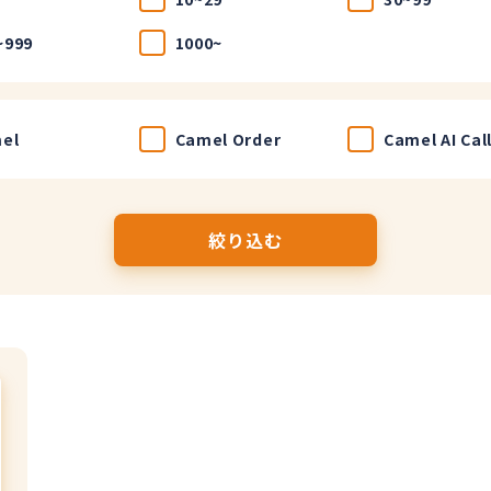
~999
1000~
el
Camel Order
Camel AI Cal
絞り込む