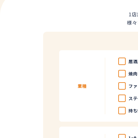
1
様々
居酒
焼肉
業種
ファ
ステ
持ち
1~9