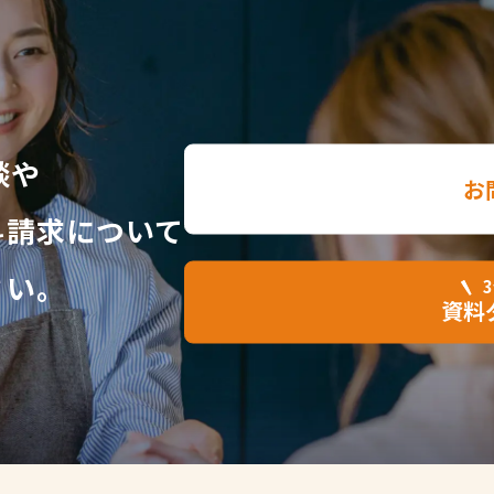
談や
お
料請求について
さい。
資料