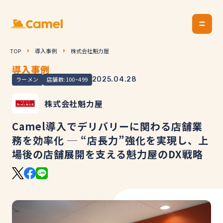
TOP
導入事例
株式会社魁力屋
導入事例
ラーメン
店舗数:100~499
2025.04.28
株式会社魁力屋
Camel導入でデリバリーに関わる店舗業
務を効率化 ─ “店長力”強化を実現し、上
場後の店舗展開を支える魁力屋のDX戦略